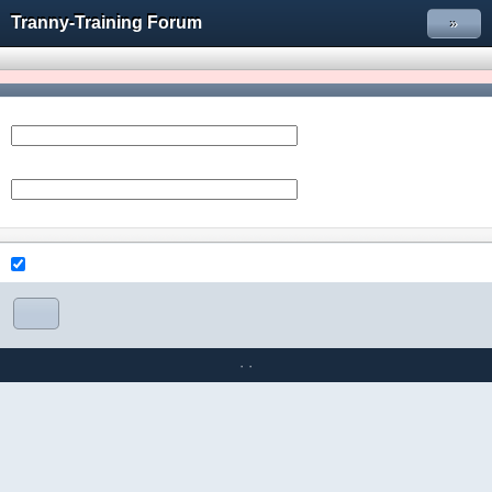
Tranny-Training Forum
»
·
·